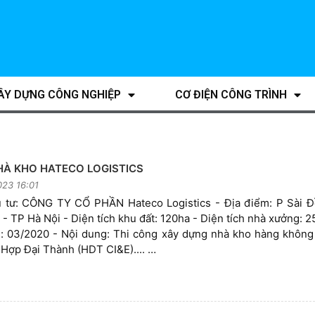
ÂY DỰNG CÔNG NGHIỆP
CƠ ĐIỆN CÔNG TRÌNH
HÀ KHO HATECO LOGISTICS
23 16:01
 tư: CÔNG TY CỔ PHẦN Hateco Logistics - Địa điểm: P Sài 
 - TP Hà Nội - Diện tích khu đất: 120ha - Diện tích nhà xưởng: 
: 03/2020 - Nội dung: Thi công xây dựng nhà kho hàng không
Hợp Đại Thành (HDT CI&E).... …