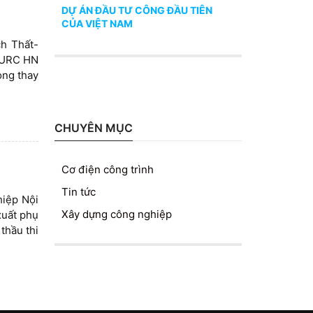
DỰ ÁN ĐẦU TƯ CÔNG ĐẦU TIÊN
CỦA VIỆT NAM
h Thất-
y URC HN
òng thay
CHUYÊN MỤC
Cơ điện công trình
Tin tức
iệp Nội
Xây dựng công nghiệp
xuất phụ
thầu thi