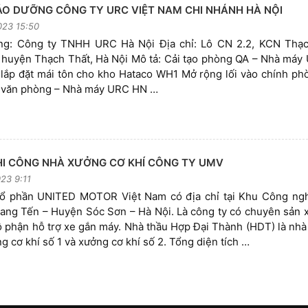
ẢO DƯỠNG CÔNG TY URC VIỆT NAM CHI NHÁNH HÀ NỘI
023 15:50
ng: Công ty TNHH URC Hà Nội Địa chỉ: Lô CN 2.2, KCN Thạc
 huyện Thạch Thất, Hà Nội Mô tả: Cải tạo phòng QA – Nhà má
lắp đặt mái tôn cho kho Hataco WH1 Mở rộng lối vào chính ph
u văn phòng – Nhà máy URC HN …
HI CÔNG NHÀ XƯỞNG CƠ KHÍ CÔNG TY UMV
23 9:11
cổ phần UNITED MOTOR Việt Nam có địa chỉ tại Khu Công ngh
uang Tến – Huyện Sóc Sơn – Hà Nội. Là công ty có chuyên sản 
ộ phận hỗ trợ xe gắn máy. Nhà thầu Hợp Đại Thành (HDT) là nhà 
 cơ khí số 1 và xưởng cơ khí số 2. Tổng diện tích …