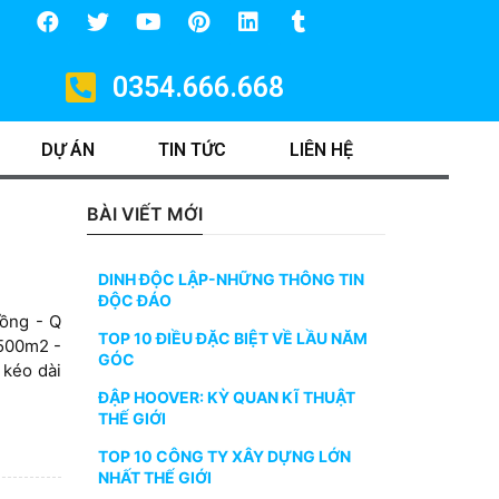
0354.666.668
DỰ ÁN
TIN TỨC
LIÊN HỆ
BÀI VIẾT MỚI
DINH ĐỘC LẬP-NHỮNG THÔNG TIN
ĐỘC ĐÁO
Đồng - Q
TOP 10 ĐIỀU ĐẶC BIỆT VỀ LẦU NĂM
2500m2 -
GÓC
 kéo dài
ĐẬP HOOVER: KỲ QUAN KĨ THUẬT
THẾ GIỚI
TOP 10 CÔNG TY XÂY DỰNG LỚN
NHẤT THẾ GIỚI