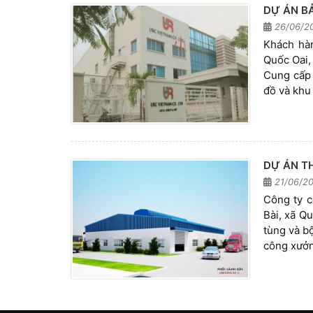
DỰ ÁN B
26/06/2
Khách hà
Quốc Oai,
Cung cấp 
đồ và kh
DỰ ÁN T
21/06/20
Công ty 
Bài, xã Q
tùng và b
công xưởng