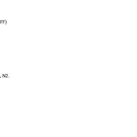
&FF)
 N2..