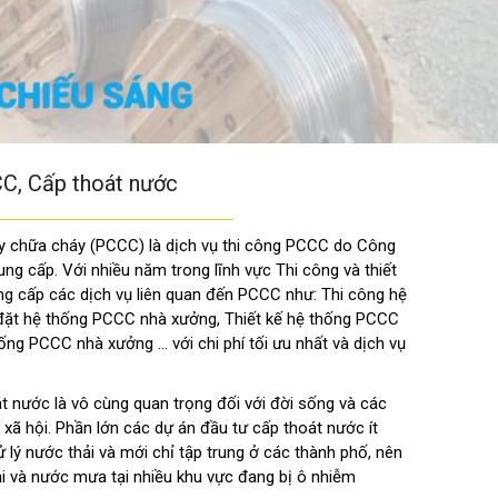
C, Cấp thoát nước
y chữa cháy (PCCC) là dịch vụ thi công PCCC do Công
ng cấp. Với nhiều năm trong lĩnh vực Thi công và thiết
g cấp các dịch vụ liên quan đến PCCC như: Thi công hệ
ặt hệ thống PCCC nhà xưởng, Thiết kế hệ thống PCCC
ng PCCC nhà xưởng … với chi phí tối ưu nhất và dịch vụ
át nước là vô cùng quan trọng đối với đời sống và các
– xã hội. Phần lớn các dự án đầu tư cấp thoát nước ít
lý nước thải và mới chỉ tập trung ở các thành phố, nên
i và nước mưa tại nhiều khu vực đang bị ô nhiễm