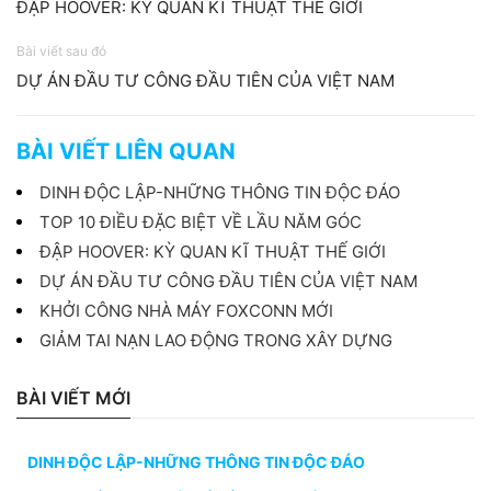
ĐẬP HOOVER: KỲ QUAN KĨ THUẬT THẾ GIỚI
Bài viết sau đó
DỰ ÁN ĐẦU TƯ CÔNG ĐẦU TIÊN CỦA VIỆT NAM
BÀI VIẾT LIÊN QUAN
DINH ĐỘC LẬP-NHỮNG THÔNG TIN ĐỘC ĐÁO
TOP 10 ĐIỀU ĐẶC BIỆT VỀ LẦU NĂM GÓC
ĐẬP HOOVER: KỲ QUAN KĨ THUẬT THẾ GIỚI
DỰ ÁN ĐẦU TƯ CÔNG ĐẦU TIÊN CỦA VIỆT NAM
KHỞI CÔNG NHÀ MÁY FOXCONN MỚI
GIẢM TAI NẠN LAO ĐỘNG TRONG XÂY DỰNG
BÀI VIẾT MỚI
DINH ĐỘC LẬP-NHỮNG THÔNG TIN ĐỘC ĐÁO