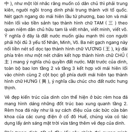
中 ), như một lời nhắc rằng muốn có dân chủ thì phải trung
kiên, người ngồi trong dinh phải trung thành với tổ quốc.
Nét gạch ngang do mái hiên lầu tứ phương, bao lơn và mái
hiên lối vào tiền sảnh tạo thành hình chữ TAM ( 三 ) theo
quan niệm dân chủ hữu tam là viết nhân, viết minh, viết võ.
Ý nghĩa ở đây là đất nước muốn giàu mạnh thì con người
phải hội đủ 3 yếu tố Nhân, Minh, Võ. Ba nét gạch ngang này
nối liền nét sổ dọc tạo thành hình chữ VƯƠNG ( 王 ), kỳ đài
phía trên như một nét chấm kết hợp thành hình chữ CHỦ (
主 ) mang ý nghĩa chủ quyền đất nước. Mặt trước của dinh,
toàn bộ bao lơn tầng 2 và tầng 3 kết hợp với mái hiên lối
vào chính cùng 2 cột bọc gỗ phía dưới mái hiên tạo thành
hình chữ HƯNG ( 興 ), ý nghĩa cầu chúc cho đất nước hưng
thịnh.
Vẻ đẹp kiến trúc của dinh còn thể hiện ở bức rèm hoa đá
mang hình dáng những đốt trúc bao xung quanh tầng 2.
Rèm hoa đá này như là sự cách điệu của các bức cửa bàn
khoa của các cung điện ở cố đô Huế, chúng vừa có tác
dụng lấy ánh sáng mặt trời vừa tăng thêm vẻ đẹp của dinh.