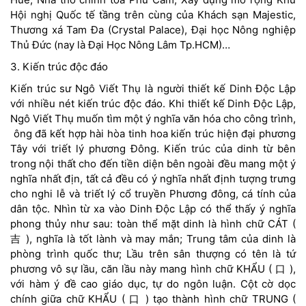
Hội nghị Quốc tế tầng trên cùng của Khách sạn Majestic,
Thương xá Tam Đa (Crystal Palace), Đại học Nông nghiệp
Thủ Đức (nay là Đại Học Nông Lâm Tp.HCM)…
3. Kiến trúc độc đáo
Kiến trúc sư Ngô Viết Thụ là người thiết kế Dinh Ðộc Lập
với nhiều nét kiến trúc độc đáo. Khi thiết kế Dinh Ðộc Lập,
Ngô Viết Thụ muốn tìm một ý nghĩa văn hóa cho công trình,
ông đã kết hợp hài hòa tinh hoa kiến trúc hiện đại phương
Tây với triết lý phương Đông. Kiến trúc của dinh từ bên
trong nội thất cho đến tiền diện bên ngoài đều mang một ý
nghĩa nhất địn, tất cả đều có ý nghĩa nhất định tượng trưng
cho nghi lễ và triết lý cổ truyền Phương đông, cá tính của
dân tộc. Nhìn từ xa vào Dinh Độc Lập có thể thấy ý nghĩa
phong thủy như sau: toàn thể mặt dinh là hình chữ CÁT (
吉 ), nghĩa là tốt lành và may mắn; Trung tâm của dinh là
phòng trình quốc thư; Lầu trên sân thượng có tên là tứ
phương vô sự lầu, căn lầu này mang hình chữ KHẨU ( 口 ),
với hàm ý đề cao giáo dục, tự do ngôn luận. Cột cờ dọc
chính giữa chữ KHẨU ( 口 ) tạo thành hình chữ TRUNG (