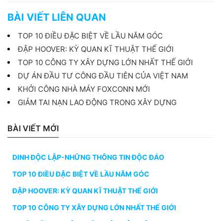
BÀI VIẾT LIÊN QUAN
TOP 10 ĐIỀU ĐẶC BIỆT VỀ LẦU NĂM GÓC
ĐẬP HOOVER: KỲ QUAN KĨ THUẬT THẾ GIỚI
TOP 10 CÔNG TY XÂY DỰNG LỚN NHẤT THẾ GIỚI
DỰ ÁN ĐẦU TƯ CÔNG ĐẦU TIÊN CỦA VIỆT NAM
KHỞI CÔNG NHÀ MÁY FOXCONN MỚI
GIẢM TAI NẠN LAO ĐỘNG TRONG XÂY DỰNG
BÀI VIẾT MỚI
DINH ĐỘC LẬP-NHỮNG THÔNG TIN ĐỘC ĐÁO
TOP 10 ĐIỀU ĐẶC BIỆT VỀ LẦU NĂM GÓC
ĐẬP HOOVER: KỲ QUAN KĨ THUẬT THẾ GIỚI
TOP 10 CÔNG TY XÂY DỰNG LỚN NHẤT THẾ GIỚI