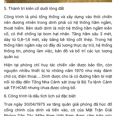
5. Thành trì kiên cố dưới lòng đất
Công trình là phủ tổng thống và xây dựng vào thời chiến
nên đương nhiên trong dinh phải có hệ thống hầm ngầm,
thoát hiểm. Bên dưới dinh là một hệ thống hầm ngầm kiên
cố, có thể chống lại bom hạt nhân. Tầng hầm sâu 3 mét,
dày từ 0,8–1,6 mét, xây bằng bê tông cốt thép. Trong hệ
thống hầm ngầm này có đầy đủ lương thực dự trữ, hệ thống
thông tin, phòng làm việc, bản đồ và bố trí các lực lượng
quân sự.
Hiện tại phòng chỉ huy tác chiến vẫn được bảo tồn, còn
nguyên nhiều thiết bị từ những năm 1970 như máy đánh
chữ cơ, điện thoại…. Dinh được cho là có đường hầm bí mật
nối từ đây đến Tổng Nha Cảnh sát (nay là Bộ Tư lệnh Cảnh
sát TP.HCM) nhưng chưa được công bố.
6. Công trình là dấu tích lịch sử đặc biệt
Trưa ngày 30/04/1975 xe tăng quân giải phóng đã húc đổ
cổng chính của dinh và tiến vào, cờ của Mặt Trận Giải
Phóng Dân Tộc Miền Nam Việt Nam được cắm trên nóc