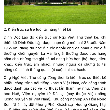
2. Kiến trúc sư trẻ tuổi tài năng thiết kế
Dinh Độc Lập do kiến trúc sư Ngô Viết Thụ thiết kế. Khi
thiết kế Dinh Độc Lập được chọn ông mới chỉ 36 tuổi. Năm
1955 khi đang du học ở nước ngoài ông đã nhận được giải
thưởng Khôi nguyên La Mã, là giải thưởng được trao hàng
năm cho những tác giả có tài năng hứa hẹn (hội họa, điêu
khắc, kiến trúc, âm nhạc), những người đã chứng tỏ tài
năng của mình thông qua một cuộc thi sát hạch.
Ông Ngô Viết Thụ cũng đồng thời là kiến trúc sư thiết kế
nhiều công trình nổi tiếng khác ở Việt Nam, các công trình
được đánh giá cao về kỹ thuật lẫn thẩm mỹ như: Viện Đại
học Huế, Viện nguyên tử Đà Lạt (nay thuộc Viện năng
lượng nguyên tử Việt Nam), Khu công nghiệp An Hòa Nông
Sơn, Nhà máy dệt Phong Phú, Khách sạn Hương Giang 1 tại
Huế, Nhà thờ chính tòa Phủ Cam, Xây dựng mở rộng Khu